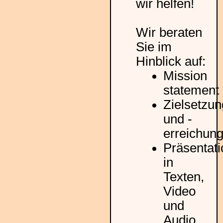
wir helfen!
Wir beraten
Sie im
Hinblick auf:
Mission
statement
Zielsetzun
und -
erreichun
Präsentat
in
Texten,
Video
und
Audio