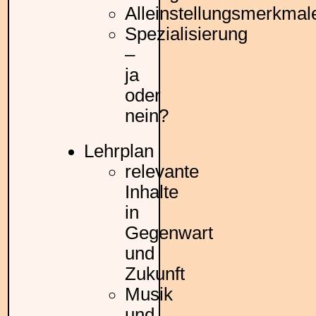
Alleinstellungsmerkmal
Spezialisierung
–
ja
oder
nein?
Lehrplan
relevante
Inhalte
in
Gegenwart
und
Zukunft
Musik
und