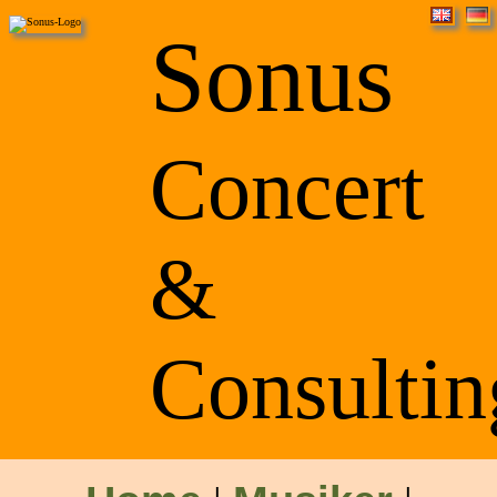
Sonus
Concert
&
Consultin